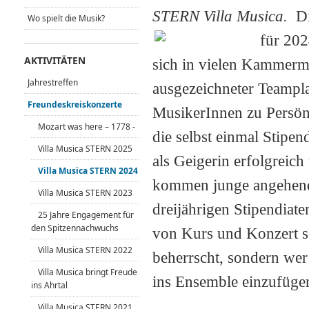
STERN Villa Musica.
Die
Wo spielt die Musik?
für 202
AKTIVITÄTEN
sich in vielen Kammermu
Jahrestreffen
ausgezeichneter Teampla
Freundeskreiskonzerte
MusikerInnen zu Persönl
Mozart was here – 1778 -
die selbst einmal Stipen
Villa Musica STERN 2025
als Geigerin erfolgreic
Villa Musica STERN 2024
kommen junge angehende
Villa Musica STERN 2023
dreijährigen Stipendiate
25 Jahre Engagement für
den Spitzennachwuchs
von Kurs und Konzert sc
Villa Musica STERN 2022
beherrscht, sondern wer 
Villa Musica bringt Freude
ins Ensemble einzufügen,
ins Ahrtal
Villa Musica STERN 2021