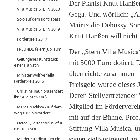
Der Pianist Knut Hanßen
Villa Musica STERN 2020
Gega
.
Und wörtlich: „Al
Solo auf dem Kontrabass
Maintz die Debussy-Sona
Villa Musica STERN 2019
Knut Hanßen will nicht 
Förderpreis 2017
FREUNDE feiern Jubiläum
Der „Stern Villa Musica
Gelungenes Kunststück
mit 5000 Euro dotiert. 
einer Pianistin
überreichte zusammen m
Minister Wolf verleiht
Förderpreis 2016
Preisgeld wurde dieses 
Christine Rauh präsentiert
Deren Stellvertretender 
ihr Cello nach Maß
Mitglied im Förderverei
Marc Bouchkov - auf dem
Weg zur Solokarriere
mit auf der Bühne. Prof.
Notos Quartet exklusiv für
Stiftung Villa Musica, u
die FREUNDE
sagen stellvertretend an
Mit der Stradivari um die