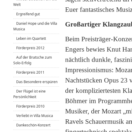
Welt
Euer fantastisches Musi
Ergreifend gut
Großartiger Klangzau
Daniel Hope und die Villa
Musica
Beim Preisträger-Konze
Leben im Quartett
Förderpreis 2012
Engers bewies Knut Hanße
Auf der Bratsche zum
nächtlich dunkle, fasz
Solo-Erfolg
Impressionismus: Mozar
Förderpreis 2011
Nachtstücken Opus 23 v
Das Besondere erspüren
der kompliziertesten Kl
Der Flügel ist eine
Persönlichkeit
Böhmer im Programmheft
Förderpreis 2010
Musiker, der Mozart „m
Verliebt in Villa Musica
Ravels Schauermusik am
Dankeschön-Konzert
fingertechnisch spektak