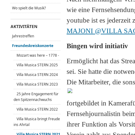
Wo spielt die Musik?
wie eine Fernsehsendung
youtube ist es jederzeit
AKTIVITÄTEN
MAJONI @VILLA SA
Jahrestreffen
Bingen wird initiativ
Freundeskreiskonzerte
Mozart was here – 1778 -
Ermöglicht hat das Stre
Villa Musica STERN 2025
sei. Sie hatte die notw
Villa Musica STERN 2024
Die Mitarbeiter, die so
Villa Musica STERN 2023
25 Jahre Engagement für
den Spitzennachwuchs
fortgebildet in Kameraf
Villa Musica STERN 2022
Fernsehjournalistin bei
Villa Musica bringt Freude
ihrer Funktion als Vor
ins Ahrtal
Verein zahlt aus Spende
Villa Musica STERN 2021