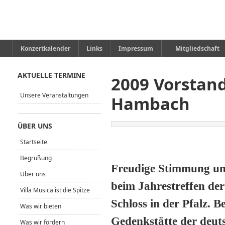
Konzertkalender
Links
Impressum
Mitgliedschaft
AKTUELLE TERMINE
2009 Vorstand
Unsere Veranstaltungen
Hambach
ÜBER UNS
Startseite
Begrüßung
Freudige Stimmung und
Über uns
beim Jahrestreffen d
Villa Musica ist die Spitze
Schloss in der Pfalz. 
Was wir bieten
Gedenkstätte der deuts
Was wir fördern